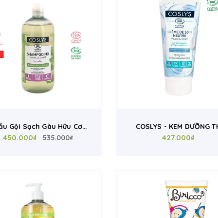
ầu Gội Sạch Gàu Hữu Cơ
COSLYS - KEM DƯỠNG T
slys 500ml - Hỗ Trợ Giảm
450.000₫
HỮU CƠ (200ml)
427.000₫
535.000₫
Gàu, Làm Sạch Da Đầu,
hông Silicone, Cosmos
Organic