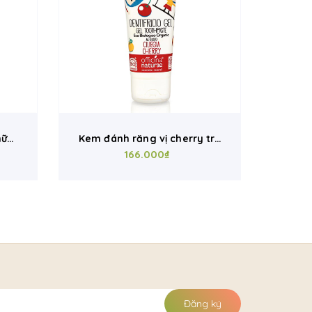
hữu
Kem đánh răng vị cherry trẻ
ure
em hữu cơ Officina Naturae
166.000₫
(75ml)
Đăng ký