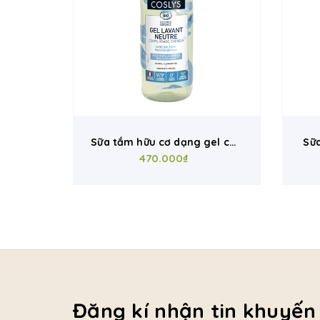
Sữa tắm hữu cơ dạng gel cho
Sữa
da nhạy cảm Coslys (1L)
470.000₫
r
Đăng kí nhận tin khuyến