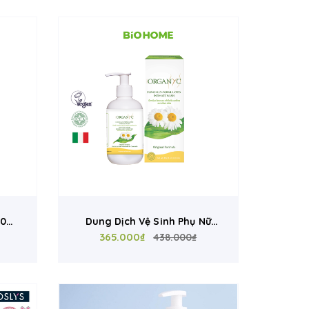
00ml
Dung Dịch Vệ Sinh Phụ Nữ
̉n -
Hữu Cơ Organyc 250ml Hoa
365.000₫
438.000₫
̃ng
Cúc - Làm Sạch Dịu Nhẹ, Hỗ
Trợ Cân Bằng pH, Phù Hợp Da
Nhạy Cảm