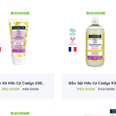
u Xả Hữu Cơ Coslys 200ml
Dầu Gội Hữu Cơ Coslys 5
 Tóc Khô Xơ Và Hư Tổn -
390.000₫
Cho Tóc Khô Xơ Và Hư Tô
450.000₫
468.000₫
540.000₫
ưỡng Ẩm, Phục Hồi Tóc
Phục Hồi Tóc Xoăn, Dươ
Xoăn Từ Pháp
Mềm Mượt Từ Pháp