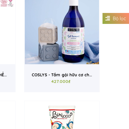
Bộ lọc
HỂ
COSLYS - Tắm gội hữu cơ cho
bé 2IN1 (dạng gel; 500ml)
427.000₫