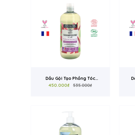
Dầu Gội Tạo Phồng Tóc
D
Coslys 500ml - Cải Thiện Tóc
450.000₫
Co
535.000₫
Mỏng Xẹp, Tăng Độ Phồng
Cho Tóc, Chứng Nhận Cosmos
K
Organic