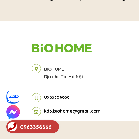
BIOHOME
Địa chỉ: Tp. Hà Nội
0963356666
kd3.biohome@gmail.com
0963356666