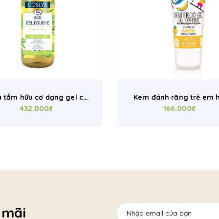
 tắm hữu cơ dạng gel cỏ
Kem đánh răng trẻ em 
oi ngựa chanh Coslys 1L
432.000₫
cơ vị chuối Officina nat
166.000₫
(75ml)
 mãi