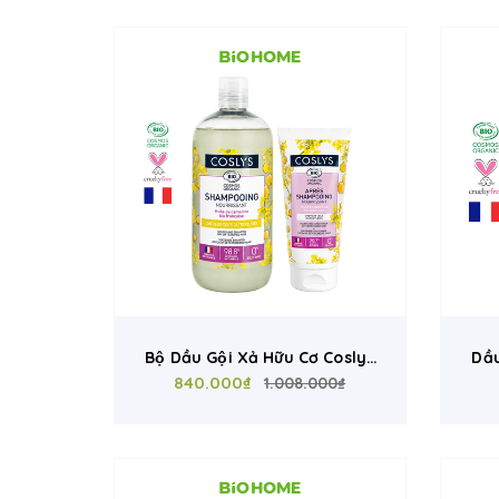
Bộ Dầu Gội Xả Hữu Cơ Coslys
Dầ
Pháp Cho Tóc Khô Xơ Và Hư
840.000₫
Cho
1.008.000₫
Tổn - Dưỡng Ẩm, Phục Hồi
D
Tóc Xoăn, Giảm Xơ Rối