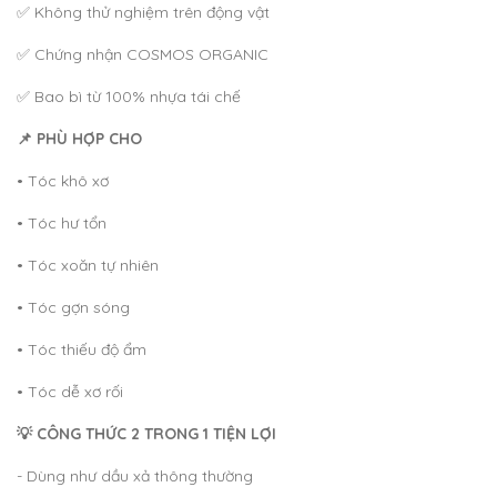
✅ Không thử nghiệm trên động vật
✅ Chứng nhận COSMOS ORGANIC
✅ Bao bì từ 100% nhựa tái chế
📌 PHÙ HỢP CHO
• Tóc khô xơ
• Tóc hư tổn
• Tóc xoăn tự nhiên
• Tóc gợn sóng
• Tóc thiếu độ ẩm
• Tóc dễ xơ rối
💡 CÔNG THỨC 2 TRONG 1 TIỆN LỢI
- Dùng như dầu xả thông thường