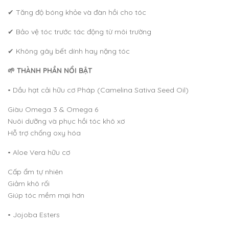
✔ Tăng độ bóng khỏe và đàn hồi cho tóc
✔ Bảo vệ tóc trước tác động từ môi trường
✔ Không gây bết dính hay nặng tóc
🌱 THÀNH PHẦN NỔI BẬT
• Dầu hạt cải hữu cơ Pháp (Camelina Sativa Seed Oil)
Giàu Omega 3 & Omega 6
Nuôi dưỡng và phục hồi tóc khô xơ
Hỗ trợ chống oxy hóa
• Aloe Vera hữu cơ
Cấp ẩm tự nhiên
Giảm khô rối
Giúp tóc mềm mại hơn
• Jojoba Esters