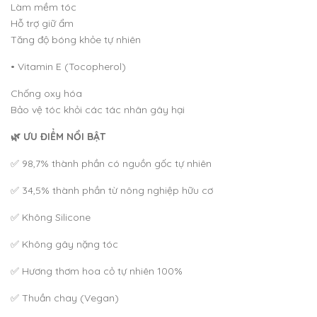
Làm mềm tóc
Hỗ trợ giữ ẩm
Tăng độ bóng khỏe tự nhiên
• Vitamin E (Tocopherol)
Chống oxy hóa
Bảo vệ tóc khỏi các tác nhân gây hại
🌿 ƯU ĐIỂM NỔI BẬT
✅ 98,7% thành phần có nguồn gốc tự nhiên
✅ 34,5% thành phần từ nông nghiệp hữu cơ
✅ Không Silicone
✅ Không gây nặng tóc
✅ Hương thơm hoa cỏ tự nhiên 100%
✅ Thuần chay (Vegan)