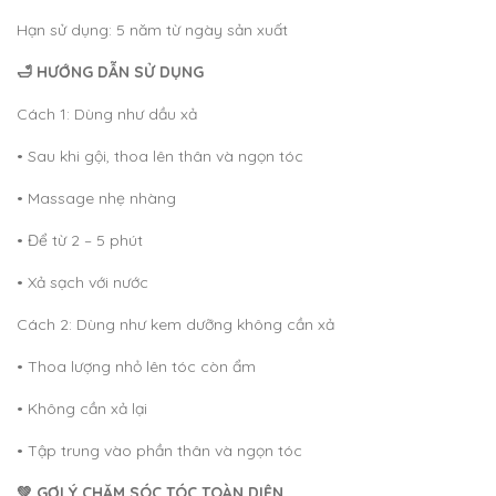
Hạn sử dụng: 5 năm từ ngày sản xuất
🛁 HƯỚNG DẪN SỬ DỤNG
Cách 1: Dùng như dầu xả
• Sau khi gội, thoa lên thân và ngọn tóc
• Massage nhẹ nhàng
• Để từ 2 – 5 phút
• Xả sạch với nước
Cách 2: Dùng như kem dưỡng không cần xả
• Thoa lượng nhỏ lên tóc còn ẩm
• Không cần xả lại
• Tập trung vào phần thân và ngọn tóc
💚 GỢI Ý CHĂM SÓC TÓC TOÀN DIỆN