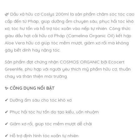
🌿 Dầu xả hữu cơ Coslys 200ml là sản phẩm chăm sóc tóc cao
cấp đến từ Pháp, giúp dưỡng ẩm chuyên sâu, phục hồi tóc khô
xơ, tóc hư tổn và hỗ trợ tóc xoăn vào nếp tự nhiên. Công thức
giàu dầu hạt cải hữu cơ Pháp (Camelina Organic Oil) kết hợp
Aloe Vera hữu cơ giúp tóc mềm mượt, giảm xơ rối mà không
gây bết dính hay nặng tóc.
Sản phẩm đạt chứng nhận COSMOS ORGANIC bởi Ecocert
Greenlife, phù hợp với người yêu thích mỹ phẩm hữu cơ, thuần
chay và thân thiện môi trường.
✨ CÔNG DỤNG NỔI BẬT
✔ Dưỡng ẩm sâu cho tóc khô xơ
✔ Phục hồi tóc hư tổn do tạo kiểu, uốn nhuộm
✔ Giảm xơ rối, giúp tóc mềm mượt dễ chải
✔ Hỗ trợ định hình tóc xoăn tự nhiên