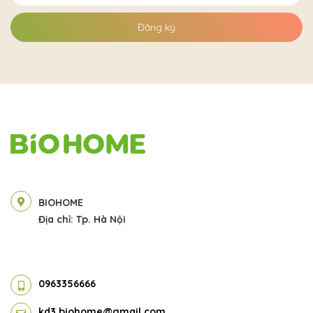
Đăng ký
BIOHOME
Địa chỉ: Tp. Hà Nội
0963356666
kd3.biohome@gmail.com