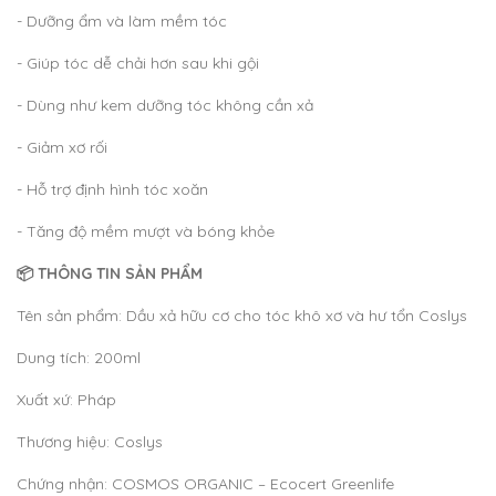
- Dưỡng ẩm và làm mềm tóc
- Giúp tóc dễ chải hơn sau khi gội
- Dùng như kem dưỡng tóc không cần xả
- Giảm xơ rối
- Hỗ trợ định hình tóc xoăn
- Tăng độ mềm mượt và bóng khỏe
📦 THÔNG TIN SẢN PHẨM
Tên sản phẩm: Dầu xả hữu cơ cho tóc khô xơ và hư tổn Coslys
Dung tích: 200ml
Xuất xứ: Pháp
Thương hiệu: Coslys
Chứng nhận: COSMOS ORGANIC – Ecocert Greenlife