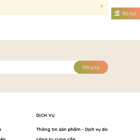
Close
×
Bộ lọc
Đăng ký
DỊCH VỤ
h
Thông tin sản phẩm - Dịch vụ do
ển
công ty cung cấp