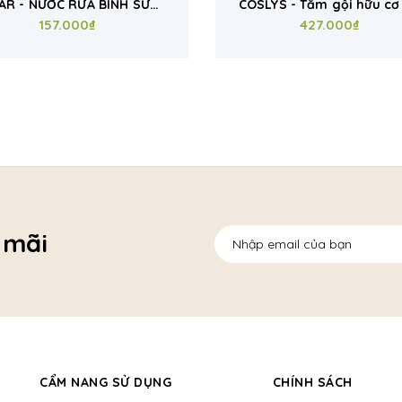
AR - NƯỚC RỬA BÌNH SỮA
COSLYS - Tắm gội hữu cơ
DÀNH CHO BÉ 500ml
157.000₫
bé 2IN1 (dạng gel; 500
427.000₫
 mãi
CẨM NANG SỬ DỤNG
CHÍNH SÁCH