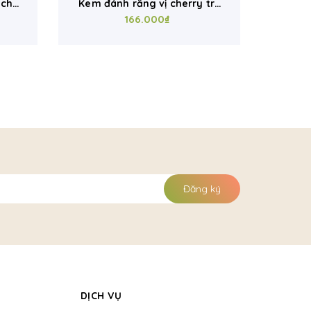
 cho
Kem đánh răng vị cherry trẻ
ml)
em hữu cơ Officina Naturae
166.000₫
(75ml)
Đăng ký
DỊCH VỤ