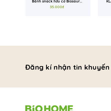
saurus
Bánh snack hữu cơ Biosaurus
KL
vị phô mai 15g
35.000₫
Đăng kí nhận tin khuyến