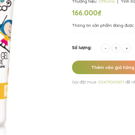
Thương hiệu:
Officina
|
Tình tr
166.000₫
Thông tin sản phẩm đang được 
Số lượng:
-
+
Thêm vào giỏ hàng
Gọi đặt mua:
02473000611
để n