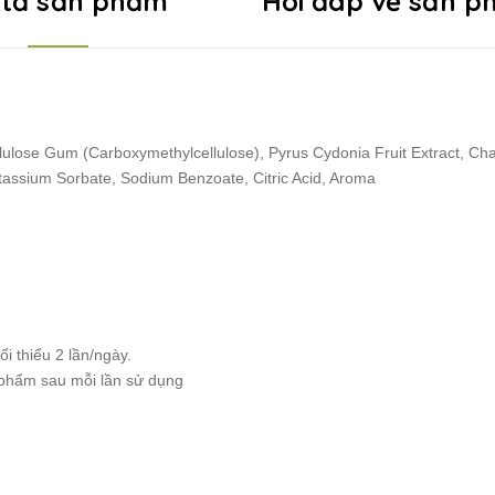
 tả sản phẩm
Hỏi đáp về sản 
Cellulose Gum (Carboxymethylcellulose), Pyrus Cydonia Fruit Extract, Ch
otassium Sorbate, Sodium Benzoate, Citric Acid, Aroma
i thiểu 2 lần/ngày.
 phẩm sau mỗi lần sử dụng