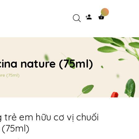
ina nature (75ml)
ure (75ml)
trẻ em hữu cơ vị chuối
 (75ml)