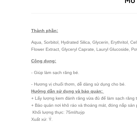
Mô
Thành phần:
Aqua, Sorbitol, Hydrated Silica, Glycerin, Erythritol, 
Flower Extract, Glyceryl Caprate, Lauryl Glucoside, P
Công dụng:
- Giúp làm sạch răng bé.
- Hương vị chuối thơm, dễ dàng sử dụng cho bé.
Hướng dẫn sử dụng và bảo quản:
+ Lấy lượng kem đánh răng vừa đủ để làm sạch răng tố
+ Bảo quản nơi khô ráo và thoáng mát, đóng nắp sản
Khối lượng thực: 75ml/tuýp
Xuất xứ: Ý.