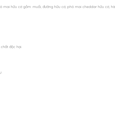
 mai hữu cơ gồm: muối, đường hữu cơ, phô mai cheddar hữu cơ, hành, 
chất độc hại.
ụ.