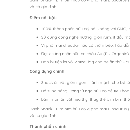
Bánh Snack - Bim bim hữu cơ vị phô mai Biosaurus 
và cả gia đình.
Điểm nổi bật:
100% thành phần hữu cơ, nói không với GMO,
Sử dụng công nghệ nướng, giòn rụm, ít dầu mỡ,
Vị phô mai cheddar hữu cơ thơm béo, hấp dẫn 
Đạt chứng nhận hữu cơ châu Âu (EU Organic).
Bao bì tiện lợi với 2 size: 15g cho bé ăn thử – 
Công dụng chính:
Snack ăn vặt giòn ngon – lành mạnh cho bé từ 
Bổ sung năng lượng từ ngô hữu cơ dễ tiêu hóa
Làm món ăn vặt healthy, thay thế bim bim th
Bánh Snack - Bim bim hữu cơ vị phô mai Biosaurus 
và cả gia đình.
Thành phần chính: