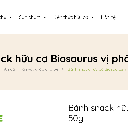
chủ
Sản phẩm
Kiến thức hữu cơ
Liên hệ
ck hữu cơ Biosaurus vị ph
Ăn dặm - ăn vặt khác cho bé
Bánh snack hữu cơ Biosaurus vi
Bánh snack hữu
50g