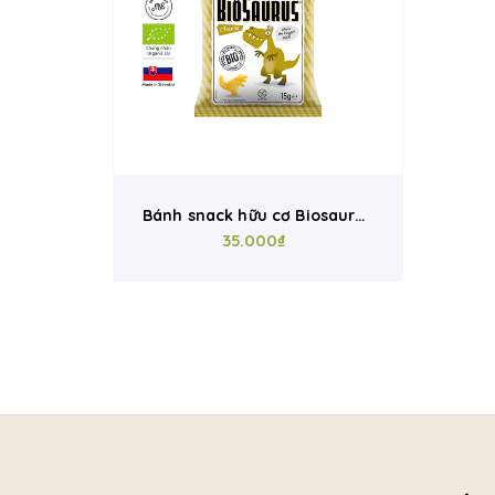
Bánh snack hữu cơ Biosaurus
vị phô mai 15g
35.000₫