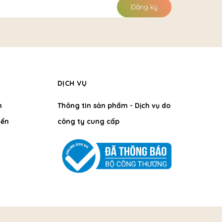
Đăng ký
DỊCH VỤ
h
Thông tin sản phẩm - Dịch vụ do
ển
công ty cung cấp