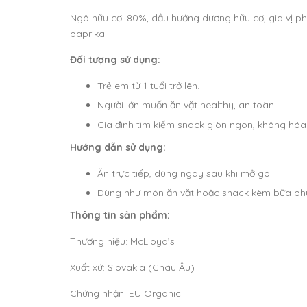
Ngô hữu cơ: 80%, dầu hướng dương hữu cơ, gia vị phô
paprika.
Đối tượng sử dụng:
Trẻ em từ 1 tuổi trở lên.
Người lớn muốn ăn vặt healthy, an toàn.
Gia đình tìm kiếm snack giòn ngon, không hóa 
Hướng dẫn sử dụng:
Ăn trực tiếp, dùng ngay sau khi mở gói.
Dùng như món ăn vặt hoặc snack kèm bữa ph
Thông tin sản phẩm:
Thương hiệu: McLloyd’s
Xuất xứ: Slovakia (Châu Âu)
Chứng nhận: EU Organic