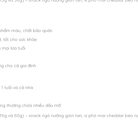
(15g và 50g) – snack ngô nướng giòn tan, vị phô mai cheddar béo ng
 phẩm màu, chất bảo quản.
 tốt cho sức khỏe.
mọi lứa tuổi.
50g cho cả gia đình.
1 tuổi và cả nhà.
.
ông thường chứa nhiều dầu mỡ.
(15g và 50g) – snack ngô nướng giòn tan, vị phô mai cheddar béo ng