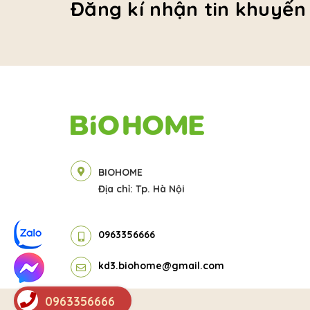
Đăng kí nhận tin khuyến
BIOHOME
Địa chỉ: Tp. Hà Nội
0963356666
kd3.biohome@gmail.com
0963356666