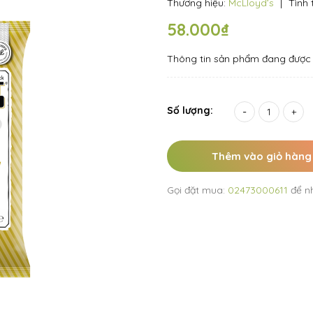
Thương hiệu:
McLloyd’s
|
Tình 
58.000₫
Thông tin sản phẩm đang được 
Số lượng:
-
+
Thêm vào giỏ hàng
Gọi đặt mua:
02473000611
để n