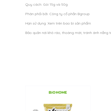
Quy cách: Gói 15g và 50g
Phân phối bởi: Công ty cổ phần Bgroup
Hạn sử dụng: Xem trên bao bì sản phẩm
Bảo quản nơi khô ráo, thoáng mát, tránh ánh nắng tr