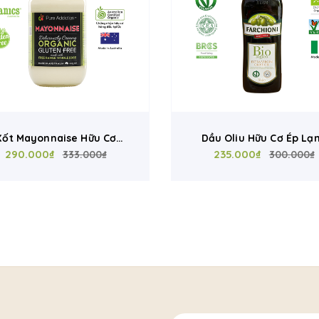
Xốt Mayonnaise Hữu Cơ
Dầu Oliu Hữu Cơ Ép Lạ
ganics 440g - Vị Béo Mịn
290.000₫
Farchioni 250ml - Tinh khi
235.000₫
333.000₫
300.000₫
̀ Trứng Gà Úc Thả Vườn,
Giữ Nguyên Dưỡng Chấ
ông Gluten, Chứng Nhận
Chứng Nhận Eu Organ
ACO Úc