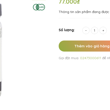
77.000₫
Thông tin sản phẩm đang được 
Số lượng:
-
+
Thêm vào giỏ hàng
Gọi đặt mua:
02473000611
để n