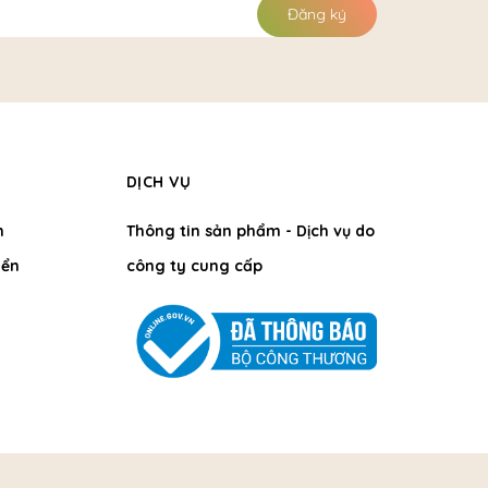
Đăng ký
DỊCH VỤ
h
Thông tin sản phẩm - Dịch vụ do
ển
công ty cung cấp