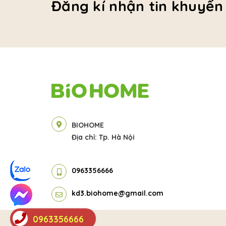
Đăng kí nhận tin khuyến
BIOHOME
Địa chỉ: Tp. Hà Nội
0963356666
kd3.biohome@gmail.com
0963356666