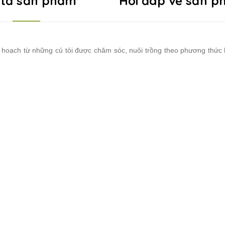
 tả sản phẩm
Hỏi đáp về sản 
 hoạch từ những củ tỏi được chăm sóc, nuôi trồng theo phương thức h