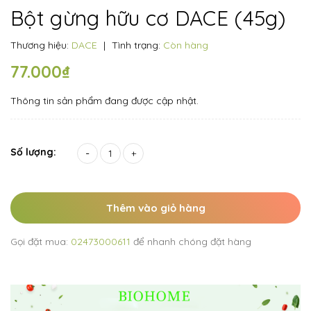
Bột gừng hữu cơ DACE (45g)
Thương hiệu:
DACE
|
Tình trạng:
Còn hàng
77.000₫
Thông tin sản phẩm đang được cập nhật.
Số lượng:
-
+
Thêm vào giỏ hàng
Gọi đặt mua:
02473000611
để nhanh chóng đặt hàng