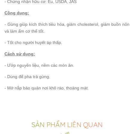
- Chứng nhận hữu cơ: Eu, USDA, JAS
Công dụng:
- Gừng giúp kích thích tiêu hóa, giảm cholesterol, giảm buồn nôn
và làm ấm cơ thể tốt.
- Tốt cho người huyết áp thấp.
Cách sử dụng:
- Ướp nguyên liệu, nêm các món ăn.
- Dùng để pha trà gừng.
- Mở nắp bảo quản nơi khô ráo, thoáng mát.
SẢN PHẨM LIÊN QUAN